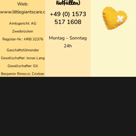
Notfällen)
Web:
www.littlegiantscare.com
+49 (0) 1573
517 1608
Amtsgericht: AG
Zweibrücken
Montag – Sonntag
Register-Nr.: HRB 32376
24h
Geschäftsführender
Gesellschafter: Jonas Lang
Gesellschafter: Gil
Benjamin Rimoczi, Cristian
Paraschiv
Sparkasse Neunkirchen
IBAN: DE54 5925 2046
0100 3127 19
BIC: SALADE51NKS
IK-Nummer: 460704637