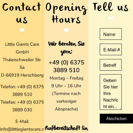
Contact
Opening
Tell us
us
Hours
Little Giants Care
Wir beraten Sie
GmbH
gern:
Thaleischweiler Str.
+49 (0) 6375
5a
3889 510
D-66919 Herschberg
Montag – Freitag
9 Uhr – 16 Uhr
Telefon:
+49 (0) 6375
(Termine nach
3889 510
vorheriger
Telefax:
+49 (0) 6375
Absprache)
3889
030
E-Mail:
Rufbereitschaft (in
info@littlegiantscare.com